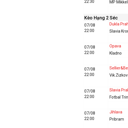
22:30
MP Mikkel
Kèo Hạng 2 Séc
Dukla Pra
07/08
22:00
Slavia Kr
Opava
07/08
22:00
Kladno
Sellier&Be
07/08
22:00
Vik.Zizkov
Slavia Pra
07/08
22:00
Fotbal Tri
Jihlava
07/08
22:00
Pribram