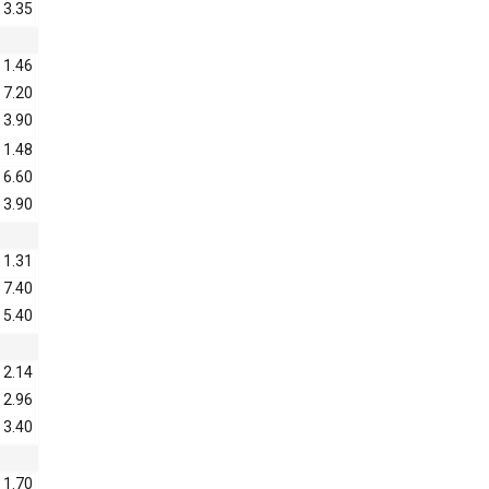
3.35
1.46
7.20
3.90
1.48
6.60
3.90
1.31
7.40
5.40
2.14
2.96
3.40
1.70