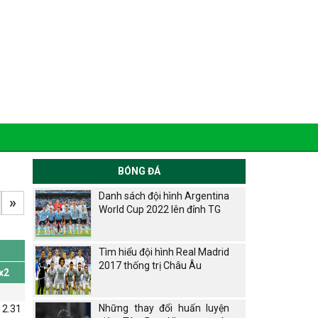
BÓNG ĐÁ
Danh sách đội hình Argentina
»
World Cup 2022 lên đỉnh TG
Tìm hiểu đội hình Real Madrid
2017 thống trị Châu Âu
x2
Những thay đổi huấn luyện
2.31