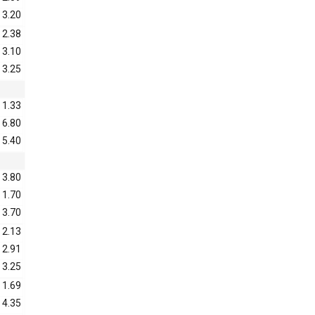
3.20
2.38
3.10
3.25
1.33
6.80
5.40
3.80
1.70
3.70
2.13
2.91
3.25
1.69
4.35