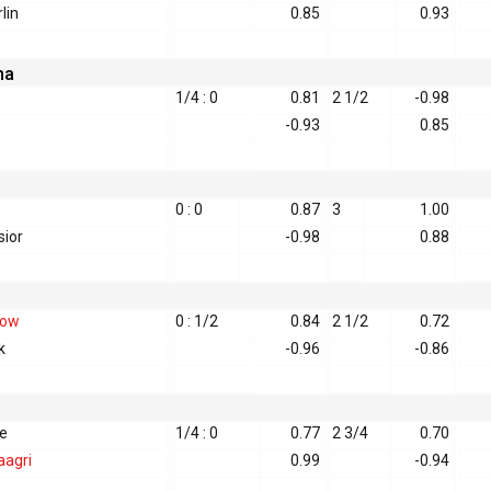
lin
0.85
0.93
ha
1/4 : 0
0.81
2 1/2
-0.98
-0.93
0.85
0 : 0
0.87
3
1.00
sior
-0.98
0.88
kow
0 : 1/2
0.84
2 1/2
0.72
k
-0.96
-0.86
e
1/4 : 0
0.77
2 3/4
0.70
aagri
0.99
-0.94