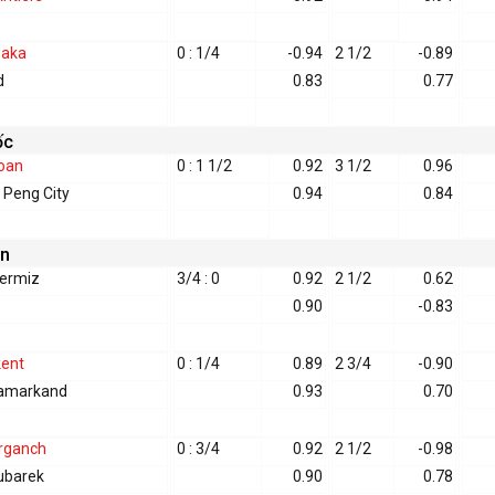
aka
0 : 1/4
-0.94
2 1/2
-0.89
d
0.83
0.77
ốc
uoan
0 : 1 1/2
0.92
3 1/2
0.96
Peng City
0.94
0.84
an
ermiz
3/4 : 0
0.92
2 1/2
0.62
0.90
-0.83
kent
0 : 1/4
0.89
2 3/4
-0.90
amarkand
0.93
0.70
rganch
0 : 3/4
0.92
2 1/2
-0.98
ubarek
0.90
0.78