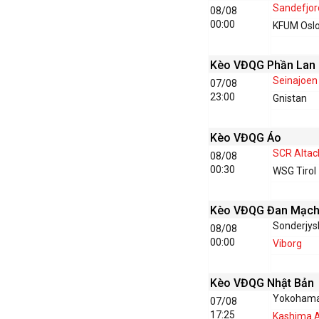
Sandefjor
08/08
00:00
KFUM Osl
Kèo VĐQG Phần Lan
Seinajoen
07/08
23:00
Gnistan
Kèo VĐQG Áo
SCR Altac
08/08
00:30
WSG Tirol
Kèo VĐQG Đan Mạc
Sonderjys
08/08
00:00
Viborg
Kèo VĐQG Nhật Bản
Yokoham
07/08
17:25
Kashima A