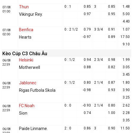
Thun
0 : 1
0.85
3
0.85
1.48
07/08
01:00
Vikingur Rey.
0.97
0.95
5.00
4.40
Benfica
0 : 2 1/2
0.79
3 3/4
0.91
1.07
07/08
02:00
Hearts
-0.97
0.89
17.50
9.10
Kèo Cúp C3 Châu Âu
Helsinki
0 : 1/2
0.94
2 3/4
0.98
1.99
06/08
22:59
Motherwell
0.88
0.82
3.05
3.45
Jablonec
0 : 1/2
0.80
2 1/4
0.87
1.80
06/08
22:59
Rigas Futbola Skola
-0.98
0.93
3.90
3.25
FC Noah
0 : 0
-0.93
2 1/4
0.80
2.62
06/08
22:59
Sion
0.74
1.00
2.28
3.35
Paide Linname.
2 : 0
0.86
3
0.90
11.50
06/08