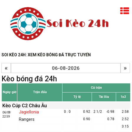
SOI KÈO 24H: XEM KÈO BÓNG ĐÁ TRỰC TUYẾN
«
»
Kèo bóng đá 24h
Cả trận
Ngày giờ
Trận đấu
Tỷ lệ
Tài Xíu
1x2
Kèo Cúp C2 Châu Âu
Jagiellonia
0 : 0
0.92
2 1/2
-0.98
2.58
06/08
22:59
Rangers
0.90
0.78
2.52
3.15