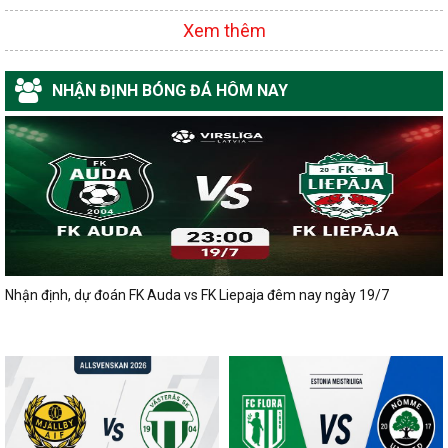
Xem thêm
NHẬN ĐỊNH BÓNG ĐÁ HÔM NAY
Nhận định, dự đoán FK Auda vs FK Liepaja đêm nay ngày 19/7