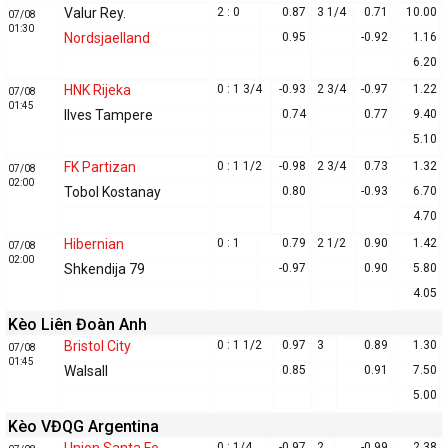
Valur Rey.
2 : 0
0.87
3 1/4
0.71
10.00
07/08
01:30
Nordsjaelland
0.95
-0.92
1.16
6.20
HNK Rijeka
0 : 1 3/4
-0.93
2 3/4
-0.97
1.22
07/08
01:45
Ilves Tampere
0.74
0.77
9.40
5.10
FK Partizan
0 : 1 1/2
-0.98
2 3/4
0.73
1.32
07/08
02:00
Tobol Kostanay
0.80
-0.93
6.70
4.70
Hibernian
0 : 1
0.79
2 1/2
0.90
1.42
07/08
02:00
Shkendija 79
-0.97
0.90
5.80
4.05
Kèo Liên Đoàn Anh
Bristol City
0 : 1 1/2
0.97
3
0.89
1.30
07/08
01:45
Walsall
0.85
0.91
7.50
5.00
Kèo VĐQG Argentina
0 : 1/4
-0.97
2
-0.99
2.38