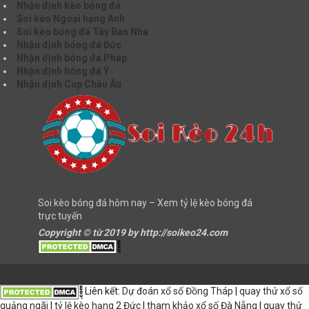
Nhận định kèo bóng đá
Soi kèo Ngoại hạng Anh
Soi kèo bóng đá Tây Ban Nha
Nhận định bóng đá Đức
Nhận định bóng đá Pháp
Nhận định bóng đá Ý
Nhận định Cup Châu Âu
Soi kèo bóng đá hôm nay – Xem tỷ lệ kèo bóng đá
trực tuyến
Copyright © từ 2019 by http://soikeo24.com
Liên kết:
Dự đoán xổ số Đồng Tháp
|
quay thử xổ số
quảng ngãi
|
tỷ lệ kèo hạng 2 Đức
|
tham khảo xổ số Đà Nẵng
|
quay thử