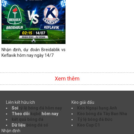
Nhận định, dự đoán Breidablik vs
Keflavik hôm nay ngày 14/7
Xem thêm
Liên kết hữu ích
Kèo giải đấu
Soi
tỷ lệ bóng đá hôm nay
Kèo Ngoại hạng Anh
Theo dõi
kqbd
hôm nay
Kèo bóng đá Tây Ban Nha
kết quả bóng đá
Tỷ lệ bóng đá Đức
Dữ liệu
bóng đá số
Kèo Cup C1
Nhận định