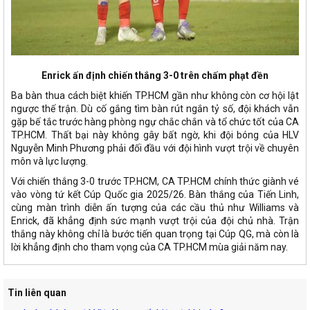
Enrick ấn định chiến thắng 3-0 trên chấm phạt đền
Ba bàn thua cách biệt khiến TP.HCM gần như không còn cơ hội lật
ngược thế trận. Dù cố gắng tìm bàn rút ngắn tỷ số, đội khách vẫn
gặp bế tắc trước hàng phòng ngự chắc chắn và tổ chức tốt của CA
TP.HCM. Thất bại này không gây bất ngờ, khi đội bóng của HLV
Nguyễn Minh Phương phải đối đầu với đội hình vượt trội về chuyên
môn và lực lượng.
Với chiến thắng 3-0 trước TP.HCM, CA TP.HCM chính thức giành vé
vào vòng tứ kết Cúp Quốc gia 2025/26. Bàn thắng của Tiến Linh,
cùng màn trình diễn ấn tượng của các cầu thủ như Williams và
Enrick, đã khẳng định sức mạnh vượt trội của đội chủ nhà. Trận
thắng này không chỉ là bước tiến quan trọng tại Cúp QG, mà còn là
lời khẳng định cho tham vọng của CA TP.HCM mùa giải năm nay.
Tin liên quan