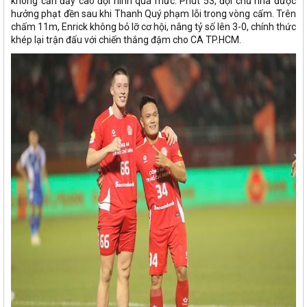
không cần đẩy cao đội hình quá mức. Phút 53, đội chủ nhà được
hưởng phạt đền sau khi Thanh Quý phạm lỗi trong vòng cấm. Trên
chấm 11m, Enrick không bỏ lỡ cơ hội, nâng tỷ số lên 3-0, chính thức
khép lại trận đấu với chiến thắng đậm cho CA TP.HCM.