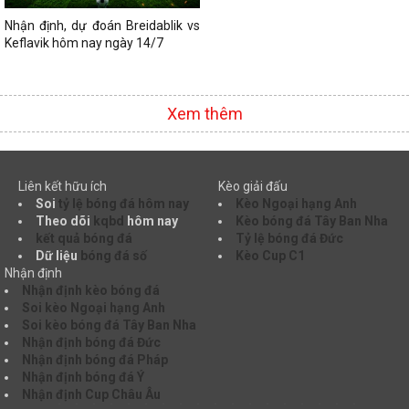
Nhận định, dự đoán Breidablik vs
Keflavik hôm nay ngày 14/7
Xem thêm
Liên kết hữu ích
Kèo giải đấu
Soi
tỷ lệ bóng đá hôm nay
Kèo Ngoại hạng Anh
Theo dõi
kqbd
hôm nay
Kèo bóng đá Tây Ban Nha
kết quả bóng đá
Tỷ lệ bóng đá Đức
Dữ liệu
bóng đá số
Kèo Cup C1
Nhận định
Nhận định kèo bóng đá
Soi kèo Ngoại hạng Anh
Soi kèo bóng đá Tây Ban Nha
Nhận định bóng đá Đức
Nhận định bóng đá Pháp
Nhận định bóng đá Ý
Nhận định Cup Châu Âu