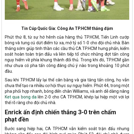
Tin Cúp Quốc Gia: Công An TP.HCM thắng đậm
Phút thứ 8, từ sự hớ hênh của hàng thủ TP.HCM, Tiến Linh cướp
bóng và tung cú dứt điểm từ xa, mở tỷ số 1-0 cho đội chủ nhà. Bàn
thắng sớm giúp tinh thần các cầu thủ CA TP.HCM hưng phấn, kiểm
soát hoàn toàn trận đấu và liên tiếp tổ chức những đợt tấn công
nguy hiểm về phía khung thành đối thủ. Trong khi đó, TP.HCM gần
như chưa có pha tấn công đáng chú ý nào trong khoảng 10 phút
đầu.
Sau khi TP.HCM lấy lại thế cân bằng và gia tăng tấn công, họ vẫn
chưa thể tạo ra nhiều cơ hội thực sự nguy hiểm. Phút 44, trong một
pha phối hợp nhanh, bóng đến chân Williams, và anh dễ dàng nâng
Ket qua bong da
lên 2-0 cho CA TP.HCM, khép lại hiệp một với lợi
thế rõ ràng cho đội chủ nhà.
Enrick ấn định chiến thắng 3-0 trên chấm
phạt đền
Bước sang hiệp hai, CA TP.HCM vẫn kiểm soát trận đấu nhưng