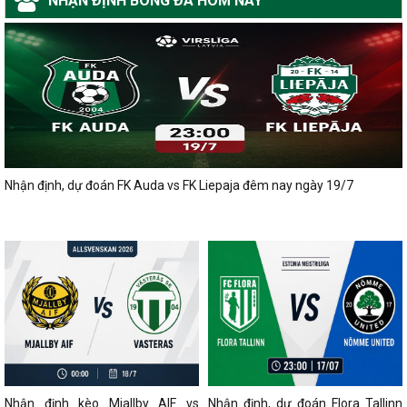
NHẬN ĐỊNH BÓNG ĐÁ HÔM NAY
Nhận định, dự đoán FK Auda vs FK Liepaja đêm nay ngày 19/7
Nhận định kèo Mjallby AIF vs
Nhận định, dự đoán Flora Tallinn