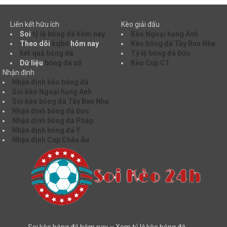
Liên kết hữu ích
Kèo giải đấu
Soi
tỷ lệ bóng đá hôm nay
Kèo Ngoại hạng Anh
Theo dõi
kqbd
hôm nay
Kèo bóng đá Tây Ban Nha
kết quả bóng đá
Tỷ lệ bóng đá Đức
Dữ liệu
bóng đá số
Kèo Cup C1
Nhận định
Nhận định kèo bóng đá
Soi kèo Ngoại hạng Anh
Soi kèo bóng đá Tây Ban Nha
Nhận định bóng đá Đức
Nhận định bóng đá Pháp
Nhận định bóng đá Ý
Nhận định Cup Châu Âu
Soi kèo bóng đá hôm nay – Xem tỷ lệ kèo bóng đá