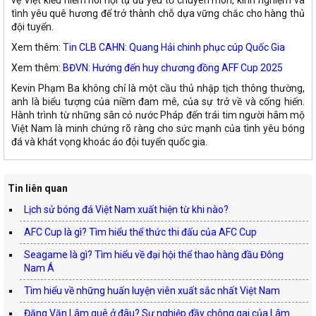
vệ Việt kiều hiếm hoi hội tụ đủ yếu tố chuyên môn, kinh nghiệm và
tình yêu quê hương để trở thành chỗ dựa vững chắc cho hàng thủ
đội tuyển.
Xem thêm:
Tin CLB CAHN: Quang Hải chinh phục cúp Quốc Gia
Xem thêm:
BĐVN: Hướng đến huy chương đồng AFF Cup 2025
Kevin Phạm Ba không chỉ là một cầu thủ nhập tịch thông thường,
anh là biểu tượng của niềm đam mê, của sự trở về và cống hiến.
Hành trình từ những sân cỏ nước Pháp đến trái tim người hâm mộ
Việt Nam là minh chứng rõ ràng cho sức mạnh của tình yêu bóng
đá và khát vọng khoác áo đội tuyển quốc gia.
Tin liên quan
Lịch sử bóng đá Việt Nam xuất hiện từ khi nào?
AFC Cup là gì? Tìm hiểu thể thức thi đấu của AFC Cup
Seagame là gì? Tìm hiểu về đại hội thể thao hàng đầu Đông
Nam Á
Tìm hiểu về những huấn luyện viên xuất sắc nhất Việt Nam
Đặng Văn Lâm quê ở đâu? Sự nghiệp đầy chông gai của Lâm