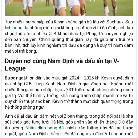
Tuy nhiên, sự nghiệp của Kevin không gắn bó lâu với Sochaux. Sau
lich bong da
những mùa giải không tìm được vị trí ổn định, anh lựa
chọn thử sức ở nhiều CLB khác nhau tại Pháp, từ chuyên nghiệp
đến bán chuyên. Chính quãng thời gian này đã giúp anh trui rèn
bản lĩnh, tích lũy kinh nghiệm thi đấu đa dạng và duy trì niềm đam
mê với trái bóng.
Duyên nợ cùng Nam Định và dấu ấn tại V-
League
Bước ngoặt lớn đến vào mùa giải 2024 – 2025 khi Kevin quyết định
gia nhập CLB Thép Xanh Nam Định ở giai đoạn hai. Không mất
nhiều thời gian hòa nhập, hậu vệ 31 tuổi nhanh chóng chứng minh
giá trị. Với thể hình lý tưởng, khả năng tranh chấp mạnh mẽ và tư
duy chiến thuật sắc bén, Kevin trở thành mắt xích quan trọng trong
hệ thống phòng ngự.
Anh để lại dấu ấn đậm nét với 2 bàn thắng, trong đó nổi bật là pha
sút chéo góc tung lưới Hà Nội, góp phần vào chiến thắng 3-0 đầy
ấn tượng.
Nhận định bóng đá
chính trận thắng này đã tạo bước
ngoặt, giúp Nam Định thẳng tiến đến ngôi vô địch V-League một