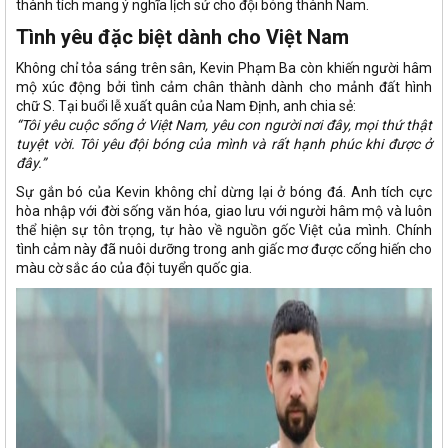
thành tích mang ý nghĩa lịch sử cho đội bóng thành Nam.
Tình yêu đặc biệt dành cho Việt Nam
Không chỉ tỏa sáng trên sân, Kevin Phạm Ba còn khiến người hâm
mộ xúc động bởi tình cảm chân thành dành cho mảnh đất hình
chữ S. Tại buổi lễ xuất quân của Nam Định, anh chia sẻ:
“Tôi yêu cuộc sống ở Việt Nam, yêu con người nơi đây, mọi thứ thật
tuyệt vời. Tôi yêu đội bóng của mình và rất hạnh phúc khi được ở
đây.”
Sự gắn bó của Kevin không chỉ dừng lại ở bóng đá. Anh tích cực
hòa nhập với đời sống văn hóa, giao lưu với người hâm mộ và luôn
thể hiện sự tôn trọng, tự hào về nguồn gốc Việt của mình. Chính
tình cảm này đã nuôi dưỡng trong anh giấc mơ được cống hiến cho
màu cờ sắc áo của đội tuyển quốc gia.