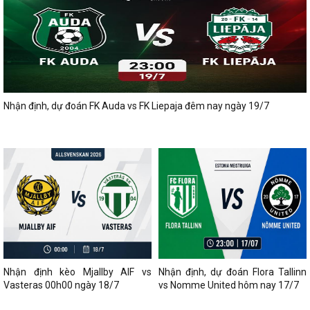
Nhận định, dự đoán FK Auda vs FK Liepaja đêm nay ngày 19/7
Nhận định kèo Mjallby AIF vs
Nhận định, dự đoán Flora Tallinn
Vasteras 00h00 ngày 18/7
vs Nomme United hôm nay 17/7