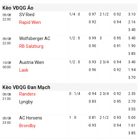
Kèo VĐQG Áo
SV Ried
1/4 : 0
0.97
2 1/2
0.92
3.10
09/08
22:00
Rapid Wien
0.92
0.94
2.16
3.40
Wolfsberger AC
1/2 : 0
0.99
3
0.95
3.40
09/08
22:00
RB Salzburg
0.90
0.91
1.90
3.85
Austria Wien
1/2 : 0
0.93
2 3/4
0.94
3.40
10/08
00:00
Lask
0.96
0.92
1.94
3.70
Kèo VĐQG Đan Mạch
Randers
0 : 1/4
-0.94
2 3/4
0.92
2.35
09/08
21:00
Lyngby
0.83
0.95
2.70
3.55
AC Horsens
1 : 0
0.81
2 1/2
0.93
5.00
09/08
23:00
Brondby
-0.93
0.94
1.61
3.85