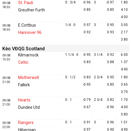
St. Pauli
0 : 3/4
-0.96
3
-0.97
1.80
09/08
18:30
Greuther Furth
0.85
0.85
4.10
4.00
E.Cottbus
1/4 : 0
0.97
3
0.95
3.05
09/08
18:30
Hannover 96
0.92
0.93
2.17
3.80
Kèo VĐQG Scotland
Kilmarnock
1 1/4 : 0
-0.95
3 1/4
0.92
6.00
09/08
19:30
Celtic
0.83
0.88
1.37
4.90
Motherwell
0 : 1/2
0.83
2 3/4
0.95
1.80
09/08
21:00
Falkirk
-0.95
0.85
3.65
3.70
Hearts
0 : 1
-0.79
2 3/4
0.82
1.70
09/08
21:00
Dundee Utd
0.67
-0.96
4.00
3.80
Rangers
0 : 1
0.91
3
0.96
1.51
09/08
22:00
Hibernian
0.97
0.90
4.90