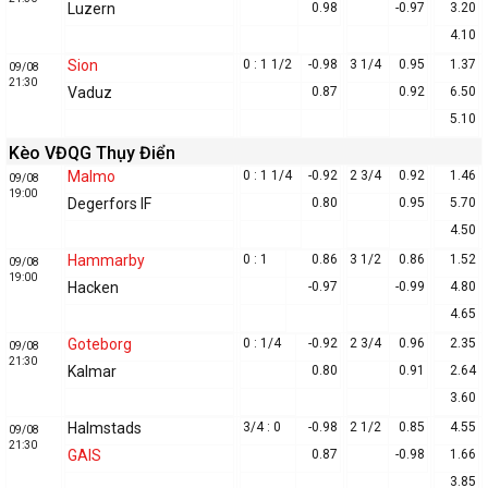
Luzern
0.98
-0.97
3.20
4.10
Sion
0 : 1 1/2
-0.98
3 1/4
0.95
1.37
09/08
21:30
Vaduz
0.87
0.92
6.50
5.10
Kèo VĐQG Thụy Điển
Malmo
0 : 1 1/4
-0.92
2 3/4
0.92
1.46
09/08
19:00
Degerfors IF
0.80
0.95
5.70
4.50
Hammarby
0 : 1
0.86
3 1/2
0.86
1.52
09/08
19:00
Hacken
-0.97
-0.99
4.80
4.65
Goteborg
0 : 1/4
-0.92
2 3/4
0.96
2.35
09/08
21:30
Kalmar
0.80
0.91
2.64
3.60
Halmstads
3/4 : 0
-0.98
2 1/2
0.85
4.55
09/08
21:30
GAIS
0.87
-0.98
1.66
3.85