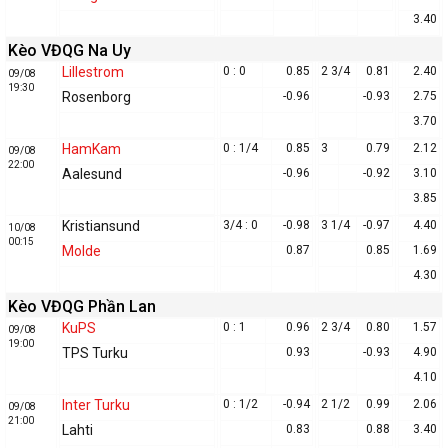
3.40
Kèo VĐQG Na Uy
Lillestrom
0 : 0
0.85
2 3/4
0.81
2.40
09/08
19:30
Rosenborg
-0.96
-0.93
2.75
3.70
HamKam
0 : 1/4
0.85
3
0.79
2.12
09/08
22:00
Aalesund
-0.96
-0.92
3.10
3.85
Kristiansund
3/4 : 0
-0.98
3 1/4
-0.97
4.40
10/08
00:15
Molde
0.87
0.85
1.69
4.30
Kèo VĐQG Phần Lan
KuPS
0 : 1
0.96
2 3/4
0.80
1.57
09/08
19:00
TPS Turku
0.93
-0.93
4.90
4.10
Inter Turku
0 : 1/2
-0.94
2 1/2
0.99
2.06
09/08
21:00
Lahti
0.83
0.88
3.40