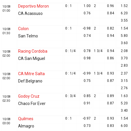
Deportivo Moron
0 : 1
1.00
2
0.96
1.52
10/08
01:00
CA Acassuso
0.76
0.84
6.20
3.55
Colon
0 : 1
-0.98
2
0.82
1.54
10/08
01:30
San Telmo
0.74
0.94
5.80
3.60
Racing Cordoba
0 : 1/4
0.78
1 3/4
0.94
2.08
10/08
02:00
CA San Miguel
0.98
0.86
3.70
2.83
CA Mitre Salta
0 : 1/4
-0.99
1 3/4
0.93
2.37
10/08
02:00
Def.Belgrano
0.75
0.87
3.15
2.76
Godoy Cruz
0 : 3/4
0.85
2
0.89
1.63
10/08
02:30
Chaco For Ever
0.91
0.87
5.20
3.40
Quilmes
0 : 1
-0.97
2
0.93
1.54
10/08
03:00
Almagro
0.73
0.83
6.00