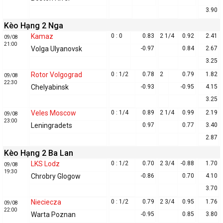
3.90
Kèo Hạng 2 Nga
Kamaz
0 : 0
0.83
2 1/4
0.92
2.41
09/08
21:00
Volga Ulyanovsk
-0.97
0.84
2.67
3.25
Rotor Volgograd
0 : 1/2
0.78
2
0.79
1.82
09/08
22:30
Chelyabinsk
-0.93
-0.95
4.15
3.25
Veles Moscow
0 : 1/4
0.89
2 1/4
0.99
2.19
09/08
23:00
Leningradets
0.97
0.77
3.40
2.87
Kèo Hạng 2 Ba Lan
LKS Lodz
0 : 1/2
0.70
2 3/4
-0.88
1.70
09/08
19:30
Chrobry Glogow
-0.86
0.70
4.10
3.70
Nieciecza
0 : 1/2
0.79
2 3/4
0.95
1.76
09/08
22:00
Warta Poznan
-0.95
0.85
3.80