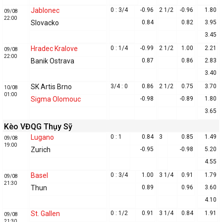
Jablonec
0 : 3/4
-0.96
2 1/2
-0.96
1.80
09/08
22:00
Slovacko
0.84
0.82
3.95
3.45
Hradec Kralove
0 : 1/4
-0.99
2 1/2
1.00
2.21
09/08
22:00
Banik Ostrava
0.87
0.86
2.83
3.40
SK Artis Brno
3/4 : 0
0.86
2 1/2
0.75
3.70
10/08
01:00
Sigma Olomouc
-0.98
-0.89
1.80
3.65
Kèo VĐQG Thụy Sỹ
Lugano
0 : 1
0.84
3
0.85
1.49
09/08
19:00
Zurich
-0.95
-0.98
5.20
4.55
Basel
0 : 3/4
1.00
3 1/4
0.91
1.79
09/08
21:30
Thun
0.89
0.96
3.60
4.10
St. Gallen
0 : 1/2
0.91
3 1/4
0.84
1.91
09/08
21:30