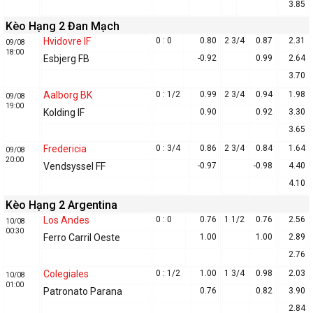
3.85
Kèo Hạng 2 Đan Mạch
Hvidovre IF
0 : 0
0.80
2 3/4
0.87
2.31
09/08
18:00
Esbjerg FB
-0.92
0.99
2.64
3.70
Aalborg BK
0 : 1/2
0.99
2 3/4
0.94
1.98
09/08
19:00
Kolding IF
0.90
0.92
3.30
3.65
Fredericia
0 : 3/4
0.86
2 3/4
0.84
1.64
09/08
20:00
Vendsyssel FF
-0.97
-0.98
4.40
4.10
Kèo Hạng 2 Argentina
Los Andes
0 : 0
0.76
1 1/2
0.76
2.56
10/08
00:30
Ferro Carril Oeste
1.00
1.00
2.89
2.76
Colegiales
0 : 1/2
1.00
1 3/4
0.98
2.03
10/08
01:00
Patronato Parana
0.76
0.82
3.90
2.84