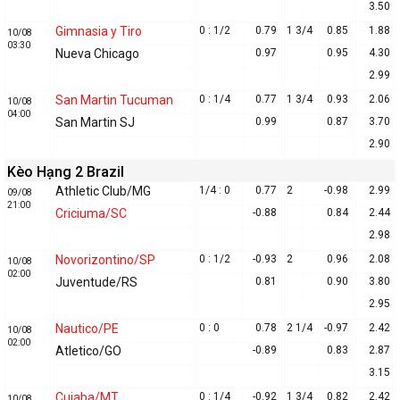
3.50
Gimnasia y Tiro
0 : 1/2
0.79
1 3/4
0.85
1.88
10/08
03:30
Nueva Chicago
0.97
0.95
4.30
2.99
San Martin Tucuman
0 : 1/4
0.77
1 3/4
0.93
2.06
10/08
04:00
San Martin SJ
0.99
0.87
3.70
2.90
Kèo Hạng 2 Brazil
Athletic Club/MG
1/4 : 0
0.77
2
-0.98
2.99
09/08
21:00
Criciuma/SC
-0.88
0.84
2.44
2.98
Novorizontino/SP
0 : 1/2
-0.93
2
0.96
2.08
10/08
02:00
Juventude/RS
0.81
0.90
3.80
2.95
Nautico/PE
0 : 0
0.78
2 1/4
-0.97
2.42
10/08
02:00
Atletico/GO
-0.89
0.83
2.87
3.15
Cuiaba/MT
0 : 1/4
-0.92
1 3/4
0.82
2.42
10/08