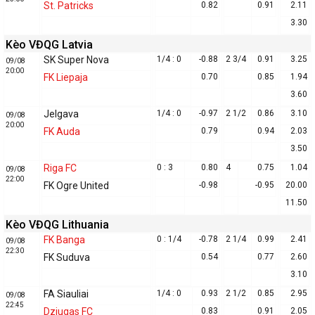
St. Patricks
0.82
0.91
2.11
3.30
Kèo VĐQG Latvia
SK Super Nova
1/4 : 0
-0.88
2 3/4
0.91
3.25
09/08
20:00
FK Liepaja
0.70
0.85
1.94
3.60
Jelgava
1/4 : 0
-0.97
2 1/2
0.86
3.10
09/08
20:00
FK Auda
0.79
0.94
2.03
3.50
Riga FC
0 : 3
0.80
4
0.75
1.04
09/08
22:00
FK Ogre United
-0.98
-0.95
20.00
11.50
Kèo VĐQG Lithuania
FK Banga
0 : 1/4
-0.78
2 1/4
0.99
2.41
09/08
22:30
FK Suduva
0.54
0.77
2.60
3.10
FA Siauliai
1/4 : 0
0.93
2 1/2
0.85
2.95
09/08
22:45
Dziugas FC
0.83
0.91
2.05