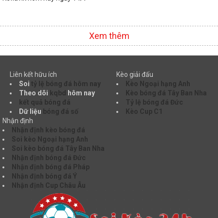
Xem thêm
Liên kết hữu ích
Kèo giải đấu
Soi
tỷ lệ bóng đá hôm nay
Kèo Ngoại hạng Anh
Theo dõi
kqbd
hôm nay
Kèo bóng đá Tây Ban Nha
kết quả bóng đá
Tỷ lệ bóng đá Đức
Dữ liệu
bóng đá số
Kèo Cup C1
Nhận định
Nhận định kèo bóng đá
Soi kèo Ngoại hạng Anh
Soi kèo bóng đá Tây Ban Nha
Nhận định bóng đá Đức
Nhận định bóng đá Pháp
Nhận định bóng đá Ý
Nhận định Cup Châu Âu