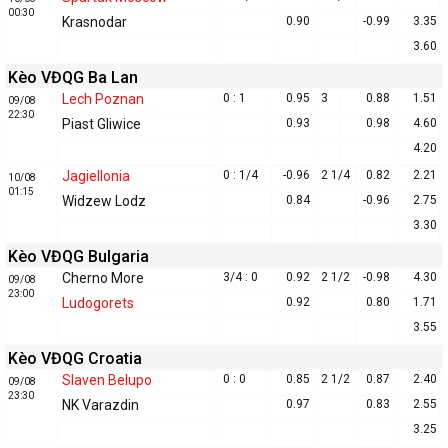
00:30
Krasnodar
0.90
-0.99
3.35
3.60
Kèo VĐQG Ba Lan
Lech Poznan
0 : 1
0.95
3
0.88
1.51
09/08
22:30
Piast Gliwice
0.93
0.98
4.60
4.20
Jagiellonia
0 : 1/4
-0.96
2 1/4
0.82
2.21
10/08
01:15
Widzew Lodz
0.84
-0.96
2.75
3.30
Kèo VĐQG Bulgaria
Cherno More
3/4 : 0
0.92
2 1/2
-0.98
4.30
09/08
23:00
Ludogorets
0.92
0.80
1.71
3.55
Kèo VĐQG Croatia
Slaven Belupo
0 : 0
0.85
2 1/2
0.87
2.40
09/08
23:30
NK Varazdin
0.97
0.83
2.55
3.25