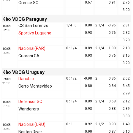
Orense SC
0.67
0.91
2.76
3.00
Kèo VĐQG Paraguay
CS San Lorenzo
1/4 : 0
0.80
2 1/4
-0.96
2.81
10/08
02:00
Sportivo Luqueno
-0.93
0.76
2.32
3.20
Nacional(PAR)
0 : 1/4
0.89
2 1/4
1.00
2.13
10/08
04:30
Guarani CA
0.93
0.76
3.15
3.20
Kèo VĐQG Uruguay
Danubio
0 : 1/2
-0.98
2
0.86
2.02
09/08
21:00
Cerro Montevideo
0.80
0.84
3.45
2.99
Defensor SC
0 : 1/4
0.89
2 1/4
0.68
2.12
10/08
01:00
Wanderers
0.93
-0.88
2.89
3.30
Nacional(URU)
0 : 1
0.92
2 1/2
0.93
1.49
10/08
04:30
Boston River
0.90
0.87
5.10