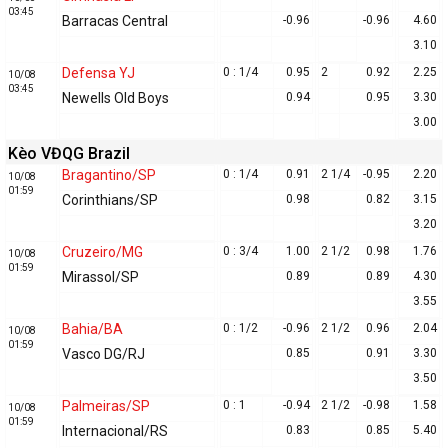
03:45
Barracas Central
-0.96
-0.96
4.60
3.10
Defensa YJ
0 : 1/4
0.95
2
0.92
2.25
10/08
03:45
Newells Old Boys
0.94
0.95
3.30
3.00
Kèo VĐQG Brazil
Bragantino/SP
0 : 1/4
0.91
2 1/4
-0.95
2.20
10/08
01:59
Corinthians/SP
0.98
0.82
3.15
3.20
Cruzeiro/MG
0 : 3/4
1.00
2 1/2
0.98
1.76
10/08
01:59
Mirassol/SP
0.89
0.89
4.30
3.55
Bahia/BA
0 : 1/2
-0.96
2 1/2
0.96
2.04
10/08
01:59
Vasco DG/RJ
0.85
0.91
3.30
3.50
Palmeiras/SP
0 : 1
-0.94
2 1/2
-0.98
1.58
10/08
01:59
Internacional/RS
0.83
0.85
5.40