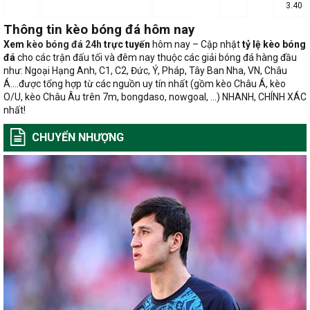
3.40
Thông tin kèo bóng đá hôm nay
Xem
kèo
bóng đá 24h
trực tuyến
hôm nay – Cập nhật
tỷ lệ kèo bóng
đá
cho các trận đấu tối và đêm nay thuộc các giải bóng đá hàng đầu
như: Ngoại Hạng Anh, C1, C2, Đức, Ý, Pháp, Tây Ban Nha, VN, Châu
Á….được tổng hợp từ các nguồn uy tín nhất (gồm kèo Châu Á, kèo
O/U, kèo Châu Âu trên 7m, bongdaso, nowgoal, …) NHANH, CHÍNH XÁC
nhất!
CHUYỂN NHƯỢNG