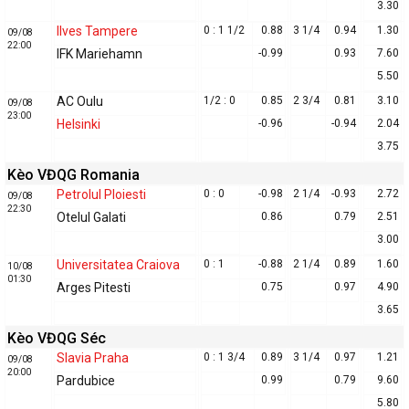
3.30
Ilves Tampere
0 : 1 1/2
0.88
3 1/4
0.94
1.30
09/08
22:00
IFK Mariehamn
-0.99
0.93
7.60
5.50
AC Oulu
1/2 : 0
0.85
2 3/4
0.81
3.10
09/08
23:00
Helsinki
-0.96
-0.94
2.04
3.75
Kèo VĐQG Romania
Petrolul Ploiesti
0 : 0
-0.98
2 1/4
-0.93
2.72
09/08
22:30
Otelul Galati
0.86
0.79
2.51
3.00
Universitatea Craiova
0 : 1
-0.88
2 1/4
0.89
1.60
10/08
01:30
Arges Pitesti
0.75
0.97
4.90
3.65
Kèo VĐQG Séc
Slavia Praha
0 : 1 3/4
0.89
3 1/4
0.97
1.21
09/08
20:00
Pardubice
0.99
0.79
9.60
5.80