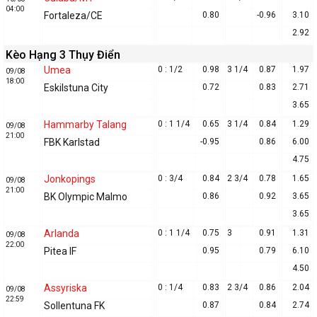
04:00
Fortaleza/CE
0.80
-0.96
3.10
2.92
Kèo Hạng 3 Thụy Điển
Umea
0 : 1/2
0.98
3 1/4
0.87
1.97
09/08
18:00
Eskilstuna City
0.72
0.83
2.71
3.65
Hammarby Talang
0 : 1 1/4
0.65
3 1/4
0.84
1.29
09/08
21:00
FBK Karlstad
-0.95
0.86
6.00
4.75
Jonkopings
0 : 3/4
0.84
2 3/4
0.78
1.65
09/08
21:00
BK Olympic Malmo
0.86
0.92
3.65
3.65
Arlanda
0 : 1 1/4
0.75
3
0.91
1.31
09/08
22:00
Pitea IF
0.95
0.79
6.10
4.50
Assyriska
0 : 1/4
0.83
2 3/4
0.86
2.04
09/08
22:59
Sollentuna FK
0.87
0.84
2.74