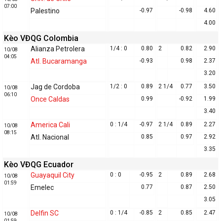
07:00
Palestino
-0.97
-0.98
4.60
4.00
Kèo VĐQG Colombia
Alianza Petrolera
1/4 : 0
0.80
2
0.82
2.90
10/08
04:05
Atl. Bucaramanga
-0.93
0.98
2.37
3.20
Jag de Cordoba
1/2 : 0
0.89
2 1/4
0.77
3.50
10/08
06:10
Once Caldas
0.99
-0.92
1.99
3.40
America Cali
0 : 1/4
-0.97
2 1/4
0.89
2.27
10/08
08:15
Atl. Nacional
0.85
0.97
2.92
3.35
Kèo VĐQG Ecuador
Guayaquil City
0 : 0
-0.95
2
0.89
2.68
10/08
01:59
Emelec
0.77
0.87
2.50
3.05
Delfin SC
0 : 1/4
-0.85
2
0.85
2.47
10/08
01:59