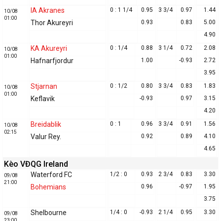
IA Akranes
0 : 1 1/4
0.95
3 3/4
0.97
1.44
10/08
01:00
Thor Akureyri
0.93
0.83
5.00
4.90
KA Akureyri
0 : 1/4
0.88
3 1/4
0.72
2.08
10/08
01:00
Hafnarfjordur
1.00
-0.93
2.72
3.95
Stjarnan
0 : 1/2
0.80
3 3/4
0.83
1.83
10/08
01:00
Keflavik
-0.93
0.97
3.15
4.20
Breidablik
0 : 1
0.96
3 3/4
0.91
1.56
10/08
02:15
Valur Rey.
0.92
0.89
4.10
4.65
Kèo VĐQG Ireland
Waterford FC
1/2 : 0
0.93
2 3/4
0.83
3.30
09/08
21:00
Bohemians
0.96
-0.97
1.95
3.75
Shelbourne
1/4 : 0
-0.93
2 1/4
0.95
3.30
09/08
23:00