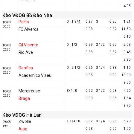
4.35
Kèo VĐQG Bồ Đào Nha
Porto
0 : 1 3/4
0.87
3
-0.95
1.21
10/08
00:00
FC Alverca
-0.98
0.82
11.50
6.10
Gil Vicente
0 : 1/2
-0.99
2 1/2
-0.95
2.03
10/08
02:30
Rio Ave
0.88
0.82
3.45
3.35
Benfica
0 : 2 1/2
-0.96
3 1/4
0.88
1.10
10/08
02:30
Academico Viseu
0.85
0.99
18.00
8.50
Moreirense
3/4 : 0
-0.92
2 1/2
-0.98
4.90
10/08
02:30
Braga
0.80
0.85
1.64
3.75
Kèo VĐQG Hà Lan
Zwolle
1 1/4 : 0
0.82
3 1/4
0.98
5.70
09/08
19:30
Ajax
-0.93
0.90
1.50