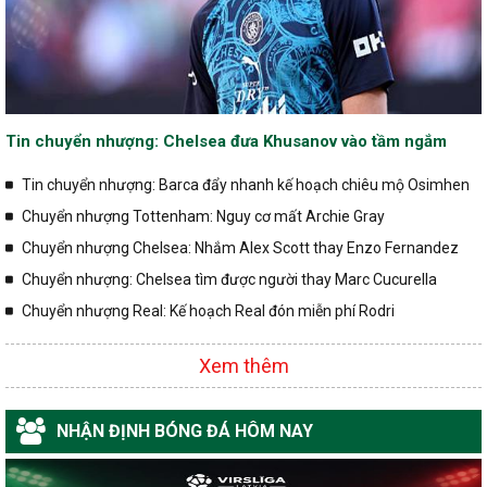
Tin chuyển nhượng: Chelsea đưa Khusanov vào tầm ngắm
Tin chuyển nhượng: Barca đẩy nhanh kế hoạch chiêu mộ Osimhen
Chuyển nhượng Tottenham: Nguy cơ mất Archie Gray
Chuyển nhượng Chelsea: Nhắm Alex Scott thay Enzo Fernandez
Chuyển nhượng: Chelsea tìm được người thay Marc Cucurella
Chuyển nhượng Real: Kế hoạch Real đón miễn phí Rodri
Xem thêm
NHẬN ĐỊNH BÓNG ĐÁ HÔM NAY