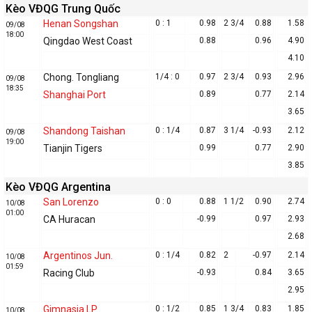
Kèo VĐQG Trung Quốc
Henan Songshan
0 : 1
0.98
2 3/4
0.88
1.58
09/08
18:00
Qingdao West Coast
0.88
0.96
4.90
4.10
Chong. Tongliang
1/4 : 0
0.97
2 3/4
0.93
2.96
09/08
18:35
Shanghai Port
0.89
0.77
2.14
3.65
Shandong Taishan
0 : 1/4
0.87
3 1/4
-0.93
2.12
09/08
19:00
Tianjin Tigers
0.99
0.77
2.90
3.85
Kèo VĐQG Argentina
San Lorenzo
0 : 0
0.88
1 1/2
0.90
2.74
10/08
01:00
CA Huracan
-0.99
0.97
2.93
2.68
Argentinos Jun.
0 : 1/4
0.82
2
-0.97
2.14
10/08
01:59
Racing Club
-0.93
0.84
3.65
2.95
Gimnasia LP
0 : 1/2
0.85
1 3/4
0.83
1.85
10/08