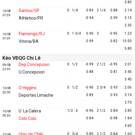
3.80
Santos/SP
0 : 1/4
0.83
2 1/4
0.88
2.14
10/08
01:59
Athletico/PR
-0.94
0.99
3.15
3.35
Flamengo/RJ
0 : 1 3/4
0.90
3
-0.95
1.23
10/08
01:59
Vitoria/BA
0.99
0.82
10.50
5.80
Kèo VĐQG Chi Lê
Dep.Concepcion
0 : 1/2
-0.99
2 1/2
-0.95
2.01
09/08
23:30
U.Concepcion
0.88
0.81
3.45
3.45
O Higgins
0 : 1/2
-0.96
2 3/4
0.93
2.06
10/08
02:00
Deportes Limache
0.85
0.93
3.10
3.70
U. La Calera
1/2 : 0
-0.96
2 1/2
0.84
3.85
10/08
04:30
Colo Colo
0.84
-0.98
1.84
3.60
Univ. de Chile
0 : 3/4
0.85
2 1/2
0.84
1.63
10/08