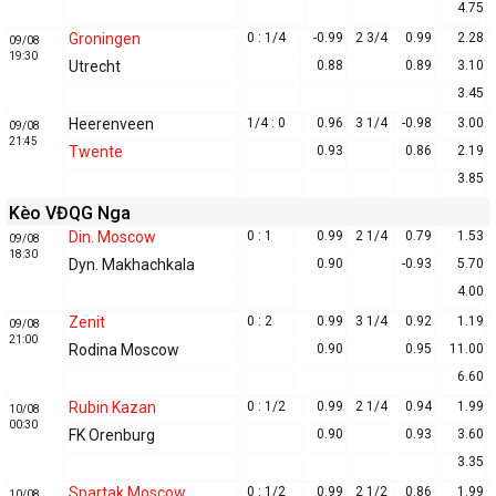
4.75
Groningen
0 : 1/4
-0.99
2 3/4
0.99
2.28
09/08
19:30
Utrecht
0.88
0.89
3.10
3.45
Heerenveen
1/4 : 0
0.96
3 1/4
-0.98
3.00
09/08
21:45
Twente
0.93
0.86
2.19
3.85
Kèo VĐQG Nga
Din. Moscow
0 : 1
0.99
2 1/4
0.79
1.53
09/08
18:30
Dyn. Makhachkala
0.90
-0.93
5.70
4.00
Zenit
0 : 2
0.99
3 1/4
0.92
1.19
09/08
21:00
Rodina Moscow
0.90
0.95
11.00
6.60
Rubin Kazan
0 : 1/2
0.99
2 1/4
0.94
1.99
10/08
00:30
FK Orenburg
0.90
0.93
3.60
3.35
Spartak Moscow
0 : 1/2
0.99
2 1/2
0.86
1.99
10/08