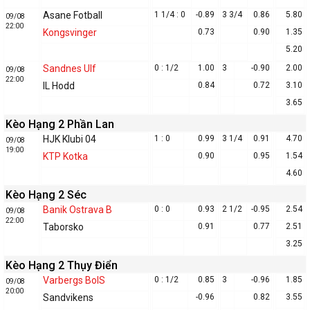
Asane Fotball
1 1/4 : 0
-0.89
3 3/4
0.86
5.80
09/08
22:00
Kongsvinger
0.73
0.90
1.35
5.20
Sandnes Ulf
0 : 1/2
1.00
3
-0.90
2.00
09/08
22:00
IL Hodd
0.84
0.72
3.10
3.65
Kèo Hạng 2 Phần Lan
HJK Klubi 04
1 : 0
0.99
3 1/4
0.91
4.70
09/08
19:00
KTP Kotka
0.90
0.95
1.54
4.60
Kèo Hạng 2 Séc
Banik Ostrava B
0 : 0
0.93
2 1/2
-0.95
2.54
09/08
22:00
Taborsko
0.91
0.77
2.51
3.25
Kèo Hạng 2 Thụy Điển
Varbergs BoIS
0 : 1/2
0.85
3
-0.96
1.85
09/08
20:00
Sandvikens
-0.96
0.82
3.55