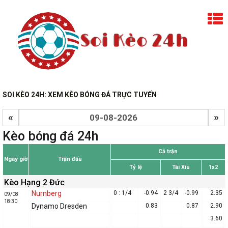
SOI KÈO 24H: XEM KÈO BÓNG ĐÁ TRỰC TUYẾN
«
»
Kèo bóng đá 24h
Cả trận
Ngày giờ
Trận đấu
Tỷ lệ
Tài Xíu
1x2
Kèo Hạng 2 Đức
Nurnberg
0 : 1/4
-0.94
2 3/4
-0.99
2.35
09/08
18:30
Dynamo Dresden
0.83
0.87
2.90
3.60