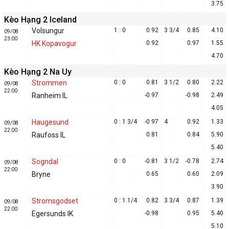
3.75
Kèo Hạng 2 Iceland
Volsungur
1 : 0
0.92
3 3/4
0.85
4.10
09/08
23:00
HK Kopavogur
0.92
0.97
1.55
4.70
Kèo Hạng 2 Na Uy
Strommen
0 : 0
0.81
3 1/2
0.80
2.22
09/08
22:00
Ranheim IL
-0.97
-0.98
2.49
4.05
Haugesund
0 : 1 3/4
-0.97
4
0.92
1.33
09/08
22:00
Raufoss IL
0.81
0.84
5.90
5.40
Sogndal
0 : 0
-0.81
3 1/2
-0.78
2.74
09/08
22:00
Bryne
0.65
0.60
2.09
3.90
Stromsgodset
0 : 1 1/4
0.82
3 3/4
0.87
1.39
09/08
22:00
Egersunds IK
-0.98
0.95
5.40
5.10