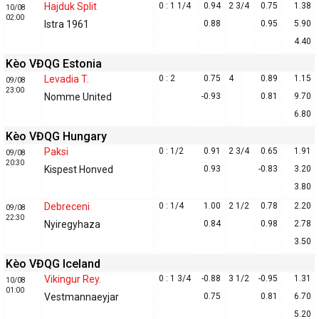
Hajduk Split
0 : 1 1/4
0.94
2 3/4
0.75
1.38
10/08
02:00
Istra 1961
0.88
0.95
5.90
4.40
Kèo VĐQG Estonia
Levadia T.
0 : 2
0.75
4
0.89
1.15
09/08
23:00
Nomme United
-0.93
0.81
9.70
6.80
Kèo VĐQG Hungary
Paksi
0 : 1/2
0.91
2 3/4
0.65
1.91
09/08
20:30
Kispest Honved
0.93
-0.83
3.20
3.80
Debreceni
0 : 1/4
1.00
2 1/2
0.78
2.20
09/08
22:30
Nyiregyhaza
0.84
0.98
2.78
3.50
Kèo VĐQG Iceland
Vikingur Rey.
0 : 1 3/4
-0.88
3 1/2
-0.95
1.31
10/08
01:00
Vestmannaeyjar
0.75
0.81
6.70
5.20