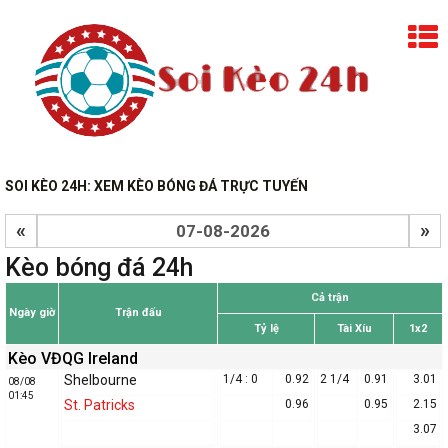
SOI KÈO 24H: XEM KÈO BÓNG ĐÁ TRỰC TUYẾN
«
»
Kèo bóng đá 24h
Cả trận
Ngày giờ
Trận đấu
Tỷ lệ
Tài Xíu
1x2
Kèo VĐQG Ireland
Shelbourne
1/4 : 0
0.92
2 1/4
0.91
3.01
08/08
01:45
St. Patricks
0.96
0.95
2.15
3.07