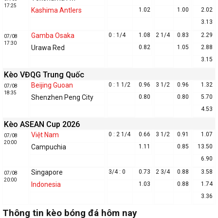
17:25
Kashima Antlers
1.02
1.00
2.02
3.13
Gamba Osaka
0 : 1/4
1.08
2 1/4
0.83
2.29
07/08
17:30
Urawa Red
0.82
1.05
2.88
3.15
Kèo VĐQG Trung Quốc
Beijing Guoan
0 : 1 1/2
0.96
3 1/2
0.96
1.32
07/08
18:35
Shenzhen Peng City
0.80
0.80
5.70
4.53
Kèo ASEAN Cup 2026
Việt Nam
0 : 2 1/4
0.66
3 1/2
0.91
1.07
07/08
20:00
Campuchia
1.11
0.85
13.50
6.90
Singapore
3/4 : 0
0.73
2 3/4
0.88
3.58
07/08
20:00
Indonesia
1.03
0.88
1.74
3.36
Thông tin kèo bóng đá hôm nay