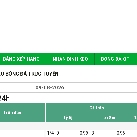
BẢNG XẾP HẠNG
NHẬN ĐỊNH KÈO
BÓNG ĐÁ QT
KÈO BÓNG ĐÁ TRỰC TUYẾN
24h
Cả trận
Trận đấu
Tỷ lệ
Tài Xíu
1
1/4 : 0
0.99
3
0.95