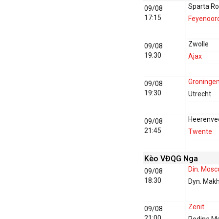
Sparta R
09/08
17:15
Feyenoor
Zwolle
09/08
19:30
Ajax
Groninge
09/08
19:30
Utrecht
Heerenve
09/08
21:45
Twente
Kèo VĐQG Nga
Din. Mos
09/08
18:30
Dyn. Mak
Zenit
09/08
21:00