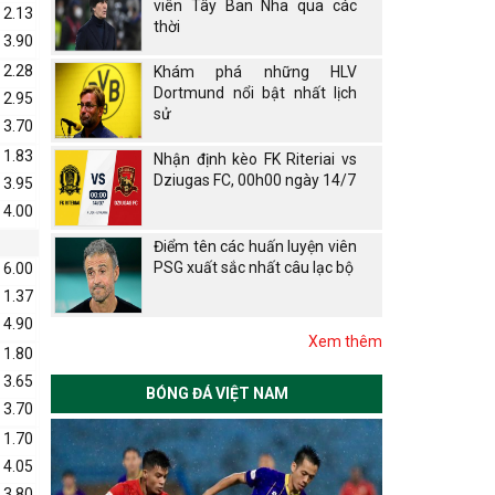
viên Tây Ban Nha qua các
2.13
thời
3.90
2.28
Khám phá những HLV
Dortmund nổi bật nhất lịch
2.95
sử
3.70
1.83
Nhận định kèo FK Riteriai vs
Dziugas FC, 00h00 ngày 14/7
3.95
4.00
Điểm tên các huấn luyện viên
PSG xuất sắc nhất câu lạc bộ
6.00
1.37
4.90
Xem thêm
1.80
3.65
BÓNG ĐÁ VIỆT NAM
3.70
1.70
4.05
3.80