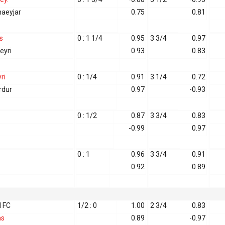
aeyjar
0.75
0.81
s
0 : 1 1/4
0.95
3 3/4
0.97
eyri
0.93
0.83
ri
0 : 1/4
0.91
3 1/4
0.72
rdur
0.97
-0.93
0 : 1/2
0.87
3 3/4
0.83
-0.99
0.97
0 : 1
0.96
3 3/4
0.91
0.92
0.89
 FC
1/2 : 0
1.00
2 3/4
0.83
ns
0.89
-0.97