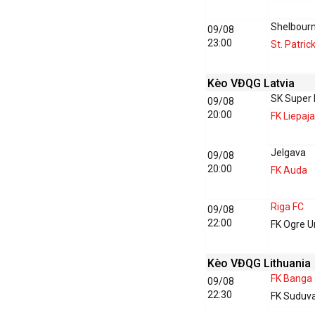
Shelbour
09/08
23:00
St. Patric
Kèo VĐQG Latvia
SK Super
09/08
20:00
FK Liepaja
Jelgava
09/08
20:00
FK Auda
Riga FC
09/08
22:00
FK Ogre U
Kèo VĐQG Lithuania
FK Banga
09/08
22:30
FK Suduv