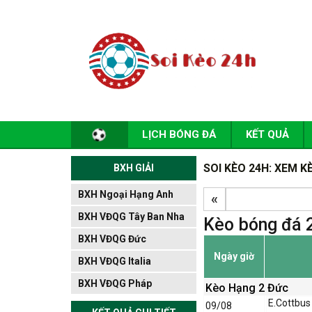
LỊCH BÓNG ĐÁ
KẾT QUẢ
SOI KÈO 24H: XEM 
BXH GIẢI
BXH Ngoại Hạng Anh
«
BXH VĐQG Tây Ban Nha
Kèo bóng đá 
BXH VĐQG Đức
Ngày giờ
BXH VĐQG Italia
BXH VĐQG Pháp
Kèo Hạng 2 Đức
E.Cottbus
09/08