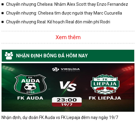
Chuyển nhượng Chelsea: Nhắm Alex Scott thay Enzo Fernandez
Chuyển nhượng: Chelsea tìm được người thay Marc Cucurella
Chuyển nhượng Real: Kế hoạch Real đón miễn phí Rodri
Xem thêm
NHẬN ĐỊNH BÓNG ĐÁ HÔM NAY
Nhận định, dự đoán FK Auda vs FK Liepaja đêm nay ngày 19/7