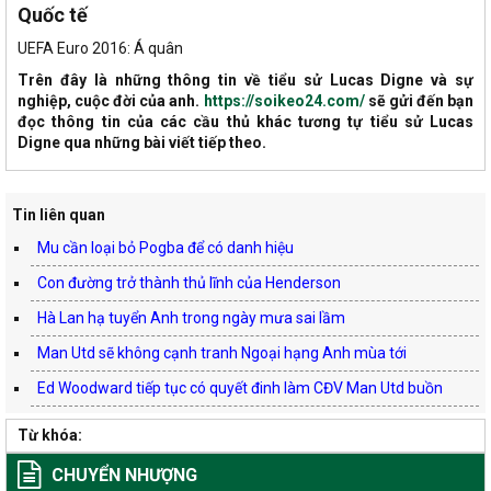
Quốc tế
UEFA Euro 2016: Á quân
Trên đây là những thông tin về tiểu sử Lucas Digne và sự
nghiệp, cuộc đời của anh.
https://soikeo24.com/
sẽ gửi đến bạn
đọc thông tin của các cầu thủ khác tương tự tiểu sử Lucas
Digne qua những bài viết tiếp theo.
Tin liên quan
Mu cần loại bỏ Pogba để có danh hiệu
Con đường trở thành thủ lĩnh của Henderson
Hà Lan hạ tuyển Anh trong ngày mưa sai lầm
Man Utd sẽ không cạnh tranh Ngoại hạng Anh mùa tới
Ed Woodward tiếp tục có quyết đinh làm CĐV Man Utd buồn
Từ khóa:
CHUYỂN NHƯỢNG