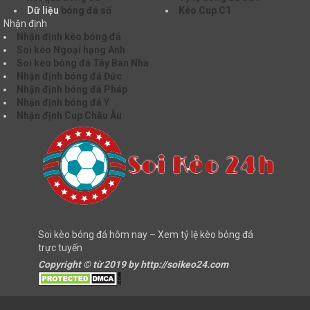
Dữ liệu
bóng đá số
Kèo Cup C1
Nhận định
Nhận định kèo bóng đá
Soi kèo Ngoại hạng Anh
Soi kèo bóng đá Tây Ban Nha
Nhận định bóng đá Đức
Nhận định bóng đá Pháp
Nhận định bóng đá Ý
Nhận định Cup Châu Âu
Soi kèo bóng đá hôm nay – Xem tỷ lệ kèo bóng đá
trực tuyến
Copyright © từ 2019 by http://soikeo24.com