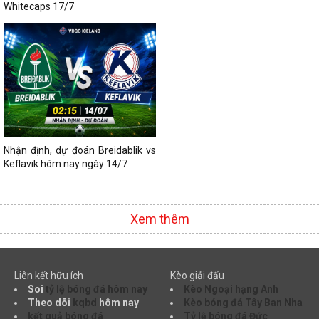
Whitecaps 17/7
Nhận định, dự đoán Breidablik vs
Keflavik hôm nay ngày 14/7
Xem thêm
Liên kết hữu ích
Kèo giải đấu
Soi
tỷ lệ bóng đá hôm nay
Kèo Ngoại hạng Anh
Theo dõi
kqbd
hôm nay
Kèo bóng đá Tây Ban Nha
kết quả bóng đá
Tỷ lệ bóng đá Đức