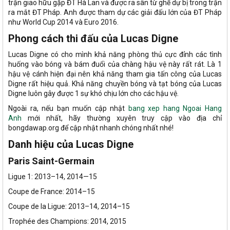
trận giao hữu gặp ĐT Hà Lan và được ra sân từ ghế dự bị trong trận
ra mắt ĐT Pháp. Anh được tham dự các giải đấu lớn của ĐT Pháp
như World Cup 2014 và Euro 2016.
Phong cách thi đấu của Lucas Digne
Lucas Digne có cho mình khả năng phòng thủ cực đỉnh các tình
huống vào bóng và bám đuổi của chàng hậu vệ này rất rát. Là 1
hậu vệ cánh hiện đại nên khả năng tham gia tấn công của Lucas
Digne rất hiệu quả. Khả năng chuyền bóng và tạt bóng của Lucas
Digne luôn gây được 1 sự khó chịu lớn cho các hậu vệ.
Ngoài ra, nếu bạn muốn cập nhật
bang xep hang Ngoai Hang
Anh
mới nhất, hãy thường xuyên truy cập vào địa chỉ
bongdawap.org để cập nhật nhanh chóng nhất nhé!
Danh hiệu của Lucas Digne
Paris Saint-Germain
Ligue 1: 2013–14, 2014—15
Coupe de France: 2014–15
Coupe de la Ligue: 2013–14, 2014–15
Trophée des Champions: 2014, 2015