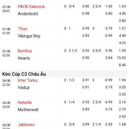
PAOK Salonica
0 : 3/4
0.80
2 3/4
1.00
1.63
07/08
00:45
Anderlecht
-0.98
0.80
4.45
3.80
Thun
0 : 1
0.99
3
0.79
1.57
07/08
01:00
Vikingur Rey.
0.83
-0.99
4.40
4.25
Benfica
0 : 2 1/2
0.92
3 3/4
0.96
1.09
07/08
02:00
Hearts
0.90
0.84
15.00
8.40
Kèo Cúp C3 Châu Âu
Inter Turku
0 : 1/2
0.91
3
-0.99
1.96
06/08
22:00
Vaduz
0.91
0.79
3.05
3.55
Helsinki
0 : 1/4
0.93
2 3/4
-0.99
2.16
06/08
23:00
Motherwell
0.89
0.79
2.70
3.50
Jablonec
0 : 3/4
0.89
2 1/4
0.93
1.68
06/08