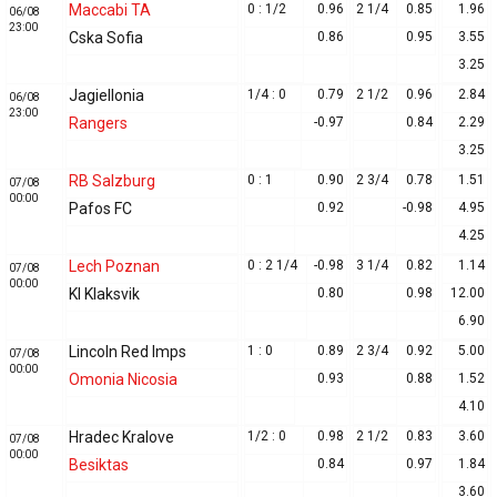
Maccabi TA
0 : 1/2
0.96
2 1/4
0.85
1.96
06/08
23:00
Cska Sofia
0.86
0.95
3.55
3.25
Jagiellonia
1/4 : 0
0.79
2 1/2
0.96
2.84
06/08
23:00
Rangers
-0.97
0.84
2.29
3.25
RB Salzburg
0 : 1
0.90
2 3/4
0.78
1.51
07/08
00:00
Pafos FC
0.92
-0.98
4.95
4.25
Lech Poznan
0 : 2 1/4
-0.98
3 1/4
0.82
1.14
07/08
00:00
KI Klaksvik
0.80
0.98
12.00
6.90
Lincoln Red Imps
1 : 0
0.89
2 3/4
0.92
5.00
07/08
00:00
Omonia Nicosia
0.93
0.88
1.52
4.10
Hradec Kralove
1/2 : 0
0.98
2 1/2
0.83
3.60
07/08
00:00
Besiktas
0.84
0.97
1.84
3.60