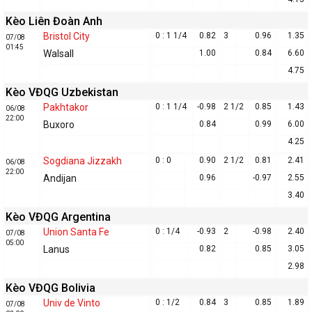
Kèo Liên Đoàn Anh
Bristol City
0 : 1 1/4
0.82
3
0.96
1.35
07/08
01:45
Walsall
1.00
0.84
6.60
4.75
Kèo VĐQG Uzbekistan
Pakhtakor
0 : 1 1/4
-0.98
2 1/2
0.85
1.43
06/08
22:00
Buxoro
0.84
0.99
6.00
4.25
Sogdiana Jizzakh
0 : 0
0.90
2 1/2
0.81
2.41
06/08
22:00
Andijan
0.96
-0.97
2.55
3.40
Kèo VĐQG Argentina
Union Santa Fe
0 : 1/4
-0.93
2
-0.98
2.40
07/08
05:00
Lanus
0.82
0.85
3.05
2.98
Kèo VĐQG Bolivia
Univ de Vinto
0 : 1/2
0.84
3
0.85
1.89
07/08