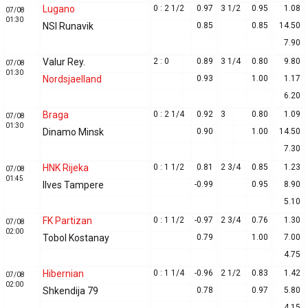
Lugano
0 : 2 1/2
0.97
3 1/2
0.95
1.08
07/08
01:30
NSI Runavik
0.85
0.85
14.50
7.90
Valur Rey.
2 : 0
0.89
3 1/4
0.80
9.80
07/08
01:30
Nordsjaelland
0.93
1.00
1.17
6.20
Braga
0 : 2 1/4
0.92
3
0.80
1.09
07/08
01:30
Dinamo Minsk
0.90
1.00
14.50
7.30
HNK Rijeka
0 : 1 1/2
0.81
2 3/4
0.85
1.23
07/08
01:45
Ilves Tampere
-0.99
0.95
8.90
5.10
FK Partizan
0 : 1 1/2
-0.97
2 3/4
0.76
1.30
07/08
02:00
Tobol Kostanay
0.79
1.00
7.00
4.75
Hibernian
0 : 1 1/4
-0.96
2 1/2
0.83
1.42
07/08
02:00
Shkendija 79
0.78
0.97
5.80
4.15