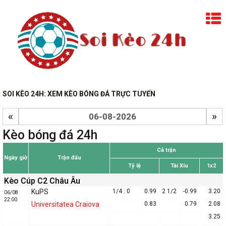
SOI KÈO 24H: XEM KÈO BÓNG ĐÁ TRỰC TUYẾN
«
»
Kèo bóng đá 24h
Cả trận
Ngày giờ
Trận đấu
Tỷ lệ
Tài Xíu
1x2
Kèo Cúp C2 Châu Âu
KuPS
1/4 : 0
0.99
2 1/2
-0.99
3.20
06/08
22:00
Universitatea Craiova
0.83
0.79
2.08
3.25