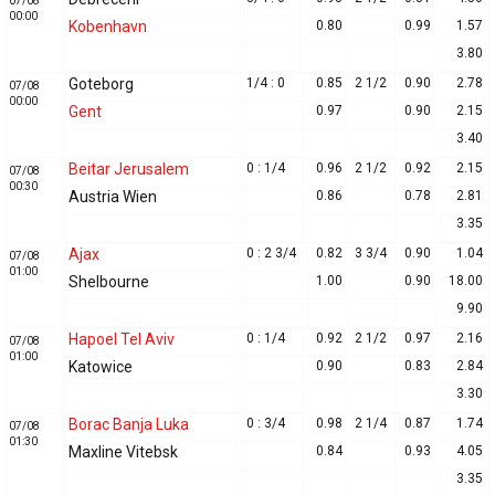
07/08
00:00
Kobenhavn
0.80
0.99
1.57
3.80
Goteborg
1/4 : 0
0.85
2 1/2
0.90
2.78
07/08
00:00
Gent
0.97
0.90
2.15
3.40
Beitar Jerusalem
0 : 1/4
0.96
2 1/2
0.92
2.15
07/08
00:30
Austria Wien
0.86
0.78
2.81
3.35
Ajax
0 : 2 3/4
0.82
3 3/4
0.90
1.04
07/08
01:00
Shelbourne
1.00
0.90
18.00
9.90
Hapoel Tel Aviv
0 : 1/4
0.92
2 1/2
0.97
2.16
07/08
01:00
Katowice
0.90
0.83
2.84
3.30
Borac Banja Luka
0 : 3/4
0.98
2 1/4
0.87
1.74
07/08
01:30
Maxline Vitebsk
0.84
0.93
4.05
3.35