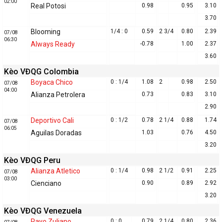
02:00
Real Potosi
0.98
0.95
3.10
3.70
Blooming
1/4 : 0
0.59
2 3/4
0.80
2.39
07/08
06:30
Always Ready
-0.78
1.00
2.37
3.60
Kèo VĐQG Colombia
Boyaca Chico
0 : 1/4
1.08
2
0.98
2.50
07/08
04:00
Alianza Petrolera
0.73
0.83
3.10
2.90
Deportivo Cali
0 : 1/2
0.78
2 1/4
0.88
1.74
07/08
06:05
Aguilas Doradas
1.03
0.76
4.50
3.20
Kèo VĐQG Peru
Alianza Atletico
0 : 1/4
0.98
2 1/2
0.91
2.25
07/08
03:00
Cienciano
0.90
0.89
2.92
3.20
Kèo VĐQG Venezuela
Rayo Zuliano
0 : 0
0.79
2 1/4
0.80
2.36