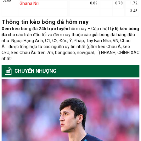
03:00
Ghana Nữ
0.89
0.78
1.72
3.45
Thông tin kèo bóng đá hôm nay
Xem
kèo
bóng đá 24h
trực tuyến
hôm nay – Cập nhật
tỷ lệ kèo bóng
đá
cho các trận đấu tối và đêm nay thuộc các giải bóng đá hàng đầu
như: Ngoại Hạng Anh, C1, C2, Đức, Ý, Pháp, Tây Ban Nha, VN, Châu
Á….được tổng hợp từ các nguồn uy tín nhất (gồm kèo Châu Á, kèo
O/U, kèo Châu Âu trên 7m, bongdaso, nowgoal, …) NHANH, CHÍNH XÁC
nhất!
CHUYỂN NHƯỢNG