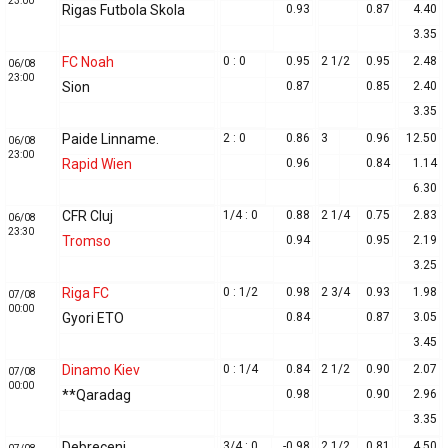
23:00
Rigas Futbola Skola
0.93
0.87
4.40
3.35
FC Noah
0 : 0
0.95
2 1/2
0.95
2.48
06/08
23:00
Sion
0.87
0.85
2.40
3.35
Paide Linname.
2 : 0
0.86
3
0.96
12.50
06/08
23:00
Rapid Wien
0.96
0.84
1.14
6.30
CFR Cluj
1/4 : 0
0.88
2 1/4
0.75
2.83
06/08
23:30
Tromso
0.94
0.95
2.19
3.25
Riga FC
0 : 1/2
0.98
2 3/4
0.93
1.98
07/08
00:00
Gyori ETO
0.84
0.87
3.05
3.45
Dinamo Kiev
0 : 1/4
0.84
2 1/2
0.90
2.07
07/08
00:00
**Qaradag
0.98
0.90
2.96
3.35
Debreceni
3/4 : 0
-0.98
2 1/2
0.81
4.50