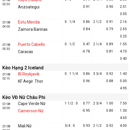
07/08
02:30
Anzoategui
0.91
0.90
2.51
3.05
Estu.Merida
0 : 1/4
0.86
2 1/2
0.91
2.16
07/08
04:00
Zamora Barinas
0.84
0.79
2.65
3.25
Puerto Cabello
0 : 1/2
0.47
2 1/4
0.89
1.55
07/08
05:30
Caracas
-0.78
0.81
4.70
3.40
Kèo Hạng 2 Iceland
IR Reykjavik
0 : 1 1/4
0.86
3 3/4
0.92
1.43
07/08
02:15
KF Aegir. Thor
0.96
0.88
5.00
4.95
Kèo VĐ Nữ Châu Phi
Cape Verde Nữ
1 1/2 : 0
0.77
2 3/4
1.00
7.50
07/08
03:00
Cameroon Nữ
-0.95
0.80
1.30
4.65
Mali Nữ
3/4 : 0
0.93
2 1/2
0.92
4.00
07/08