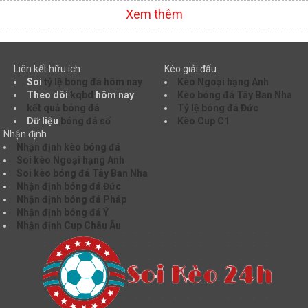
Xem thêm
Liên kết hữu ích
Kèo giải đấu
Soi
tỷ lệ bóng đá hôm nay
Kèo Ngoại hạng Anh
Theo dõi
kqbd
hôm nay
Kèo bóng đá Tây Ban Nha
kết quả bóng đá
Tỷ lệ bóng đá Đức
Dữ liệu
bóng đá số
Kèo Cup C1
Nhận định
Nhận định kèo bóng đá
Soi kèo Ngoại hạng Anh
Soi kèo bóng đá Tây Ban Nha
Nhận định bóng đá Đức
Nhận định bóng đá Pháp
Nhận định bóng đá Ý
Nhận định Cup Châu Âu