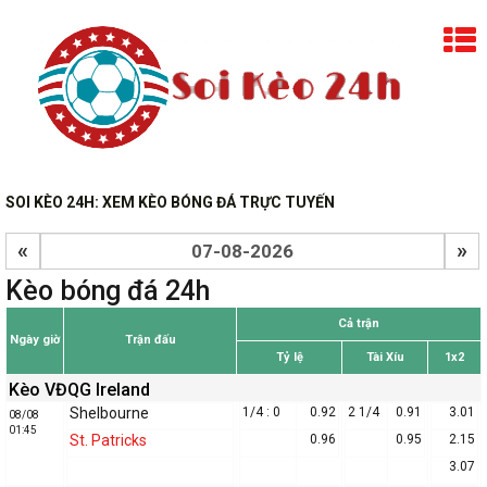
SOI KÈO 24H: XEM KÈO BÓNG ĐÁ TRỰC TUYẾN
«
»
Kèo bóng đá 24h
Cả trận
Ngày giờ
Trận đấu
Tỷ lệ
Tài Xíu
1x2
Kèo VĐQG Ireland
Shelbourne
1/4 : 0
0.92
2 1/4
0.91
3.01
08/08
01:45
St. Patricks
0.96
0.95
2.15
3.07