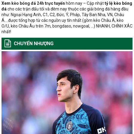
Xem
kèo
bóng đá 24h
trực tuyến
hôm nay – Cập nhật
tỷ lệ kèo bóng
đá
cho các trận đấu tối và đêm nay thuộc các giải bóng đá hàng đầu
như: Ngoại Hạng Anh, C1, C2, Đức, Ý, Pháp, Tây Ban Nha, VN, Châu
Á….được tổng hợp từ các nguồn uy tín nhất (gồm kèo Châu Á, kèo
O/U, kèo Châu Âu trên 7m, bongdaso, nowgoal, …) NHANH, CHÍNH XÁC
nhất!
CHUYỂN NHƯỢNG