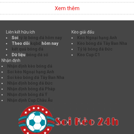
Xem thêm
Liên kết hữu ích
Kèo giải đấu
Soi
tỷ lệ bóng đá hôm nay
Kèo Ngoại hạng Anh
Theo dõi
kqbd
hôm nay
Kèo bóng đá Tây Ban Nha
kết quả bóng đá
Tỷ lệ bóng đá Đức
Dữ liệu
bóng đá số
Kèo Cup C1
Nhận định
Nhận định kèo bóng đá
Soi kèo Ngoại hạng Anh
Soi kèo bóng đá Tây Ban Nha
Nhận định bóng đá Đức
Nhận định bóng đá Pháp
Nhận định bóng đá Ý
Nhận định Cup Châu Âu