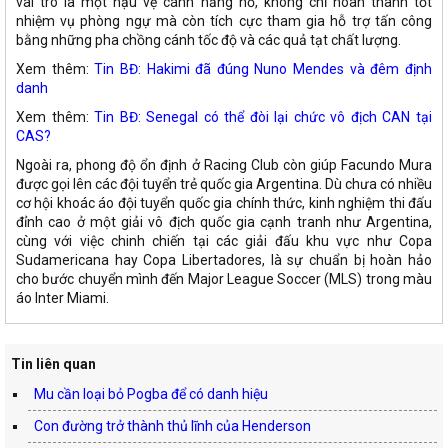
vai trò là một hậu vệ cánh năng nổ, không chỉ hoàn thành tốt
nhiệm vụ phòng ngự mà còn tích cực tham gia hỗ trợ tấn công
bằng những pha chồng cánh tốc độ và các quả tạt chất lượng.
Xem thêm:
Tin BĐ: Hakimi đã đúng Nuno Mendes và đêm định
danh
Xem thêm:
Tin BĐ: Senegal có thể đòi lại chức vô địch CAN tại
CAS?
Ngoài ra, phong độ ổn định ở Racing Club còn giúp Facundo Mura
được gọi lên các đội tuyển trẻ quốc gia Argentina. Dù chưa có nhiều
cơ hội khoác áo đội tuyển quốc gia chính thức, kinh nghiệm thi đấu
đỉnh cao ở một giải vô địch quốc gia cạnh tranh như Argentina,
cùng với việc chinh chiến tại các giải đấu khu vực như Copa
Sudamericana hay Copa Libertadores, là sự chuẩn bị hoàn hảo
cho bước chuyển mình đến Major League Soccer (MLS) trong màu
áo Inter Miami.
Tin liên quan
Mu cần loại bỏ Pogba để có danh hiệu
Con đường trở thành thủ lĩnh của Henderson