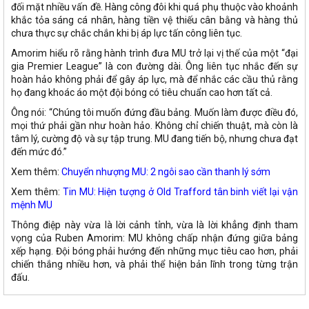
đối mặt nhiều vấn đề. Hàng công đôi khi quá phụ thuộc vào khoảnh
khắc tỏa sáng cá nhân, hàng tiền vệ thiếu cân bằng và hàng thủ
chưa thực sự chắc chắn khi bị áp lực tấn công liên tục.
Amorim hiểu rõ rằng hành trình đưa MU trở lại vị thế của một “đại
gia Premier League” là con đường dài. Ông liên tục nhắc đến sự
hoàn hảo không phải để gây áp lực, mà để nhắc các cầu thủ rằng
họ đang khoác áo một đội bóng có tiêu chuẩn cao hơn tất cả.
Ông nói: “Chúng tôi muốn đứng đầu bảng. Muốn làm được điều đó,
mọi thứ phải gần như hoàn hảo. Không chỉ chiến thuật, mà còn là
tâm lý, cường độ và sự tập trung. MU đang tiến bộ, nhưng chưa đạt
đến mức đó.”
Xem thêm:
Chuyển nhượng MU: 2 ngôi sao cần thanh lý sớm
Xem thêm:
Tin MU: Hiện tượng ở Old Trafford tân binh viết lại vận
mệnh MU
Thông điệp này vừa là lời cảnh tỉnh, vừa là lời khẳng định tham
vọng của Ruben Amorim: MU không chấp nhận đứng giữa bảng
xếp hạng. Đội bóng phải hướng đến những mục tiêu cao hơn, phải
chiến thắng nhiều hơn, và phải thể hiện bản lĩnh trong từng trận
đấu.