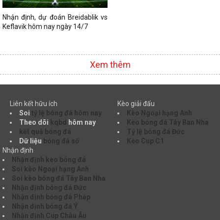
Nhận định, dự đoán Breidablik vs
Keflavik hôm nay ngày 14/7
Xem thêm
Liên kết hữu ích
Kèo giải đấu
Soi
tỷ lệ bóng đá hôm nay
Kèo Ngoại hạng Anh
Theo dõi
kqbd
hôm nay
Kèo bóng đá Tây Ban Nha
kết quả bóng đá
Tỷ lệ bóng đá Đức
Dữ liệu
bóng đá số
Kèo Cup C1
Nhận định
Nhận định kèo bóng đá
Soi kèo Ngoại hạng Anh
Soi kèo bóng đá Tây Ban Nha
Nhận định bóng đá Đức
Nhận định bóng đá Pháp
Nhận định bóng đá Ý
Nhận định Cup Châu Âu