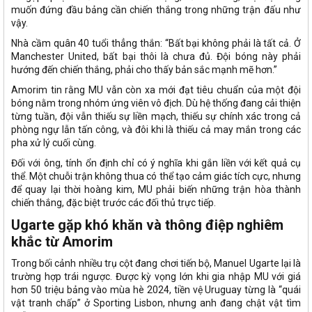
muốn đứng đầu bảng cần chiến thắng trong những trận đấu như
vậy.
Nhà cầm quân 40 tuổi thẳng thắn: “Bất bại không phải là tất cả. Ở
Manchester United, bất bại thôi là chưa đủ. Đội bóng này phải
hướng đến chiến thắng, phải cho thấy bản sắc mạnh mẽ hơn.”
Amorim tin rằng MU vẫn còn xa mới đạt tiêu chuẩn của một đội
bóng nằm trong nhóm ứng viên vô địch. Dù hệ thống đang cải thiện
từng tuần, đội vẫn thiếu sự liền mạch, thiếu sự chính xác trong cả
phòng ngự lẫn tấn công, và đôi khi là thiếu cả may mắn trong các
pha xử lý cuối cùng.
Đối với ông, tính ổn định chỉ có ý nghĩa khi gắn liền với kết quả cụ
thể. Một chuỗi trận không thua có thể tạo cảm giác tích cực, nhưng
để quay lại thời hoàng kim, MU phải biến những trận hòa thành
chiến thắng, đặc biệt trước các đối thủ trực tiếp.
Ugarte gặp khó khăn và thông điệp nghiêm
khắc từ Amorim
Trong bối cảnh nhiều trụ cột đang chơi tiến bộ, Manuel Ugarte lại là
trường hợp trái ngược. Được kỳ vọng lớn khi gia nhập MU với giá
hơn 50 triệu bảng vào mùa hè 2024, tiền vệ Uruguay từng là “quái
vật tranh chấp” ở Sporting Lisbon, nhưng anh đang chật vật tìm