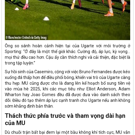
Ông so sánh hoàn cảnh hiện tại của Ugarte với môi trường ở
Sporting: “Ở đây là một thế giới khác. Cường độ, áp lực, kỳ vọng…
mọi thứ đều cao hơn. Cậu ấy cần thích nghi và cải thiện, đặc biệt là
trong tập luyện.”
Sự hồi sinh của Casemiro, cộng với việc Bruno Fernandes được kéo
xuống đá thấp hơn để điều phối bóng, khiến vai trò của Ugarte càng
thu hẹp. MU cũng được cho là đang lên kế hoạch bổ sung tiền vệ
vào mùa hè 2025, khi các mục tiêu như Elliot Anderson, Adam
Wharton hay Joao Gomes đều đã được đưa vào danh sách theo
dõi. Điều đó tạo thêm áp lực cạnh tranh cho Ugarte nếu anh không
sớm khẳng định bản thân.
Thách thức phía trước và tham vọng dài hạn
của MU
Dù chuỗi trận bất bại đem lại một bầu không khí tích cực, MU vẫn