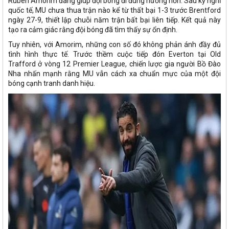
Ruben Amorim đang giúp đội bóng đi đúng hướng hơn. Sau kỳ nghỉ
quốc tế, MU chưa thua trận nào kể từ thất bại 1-3 trước Brentford
ngày 27-9, thiết lập chuỗi năm trận bất bại liên tiếp. Kết quả này
tạo ra cảm giác rằng đội bóng đã tìm thấy sự ổn định.
Tuy nhiên, với Amorim, những con số đó không phản ánh đầy đủ
tình hình thực tế. Trước thềm cuộc tiếp đón Everton tại Old
Trafford ở vòng 12 Premier League, chiến lược gia người Bồ Đào
Nha nhấn mạnh rằng MU vẫn cách xa chuẩn mực của một đội
bóng cạnh tranh danh hiệu.