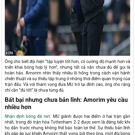
Ông cho biết đội hiện “tập luyện tốt hơn, có cường độ mạnh hơn và
triển khai bóng hợp lý hơn”, nhưng tất cả vẫn chưa đủ để gọi là
hoàn hảo. Amorim nhìn thấy nhiều lỗ hổng trong cách vận hành
chiến thuật và sự thiếu tập trung ở những thời điểm quan trọng của
trận đấu. Và với tham vọng đưa MU trở lại đỉnh cao, ông cho rằng
chỉ cần “đủ tốt” là chưa từng đủ.
Bất bại nhưng chưa bản lĩnh: Amorim yêu cầu
nhiều hơn
Nhận định bóng đá net
MU giành được hai điểm ở hai trận gần
nhất, trong đó trận hòa Tottenham 2-2 được xem là đáng tiếc khi
họ dẫn trước nhưng không thể bảo toàn lợi thế. Sự thiếu bản lĩnh
khi gặp áp lực khiến Amorim thất vọng, bởi theo ông, một đội bóng