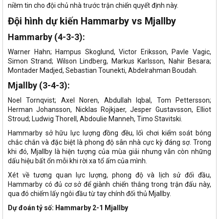
niềm tin cho đội chủ nhà trước trận chiến quyết định này.
Đội hình dự kiến Hammarby vs Mjallby
Hammarby (4-3-3):
Warner Hahn; Hampus Skoglund, Victor Eriksson, Pavle Vagic,
Simon Strand; Wilson Lindberg, Markus Karlsson, Nahir Besara;
Montader Madjed, Sebastian Tounekti, Abdelrahman Boudah.
Mjallby (3-4-3):
Noel Tornqvist; Axel Noren, Abdullah Iqbal, Tom Pettersson;
Herman Johansson, Nicklas Rojkjaer, Jesper Gustavsson, Elliot
Stroud; Ludwig Thorell, Abdoulie Manneh, Timo Stavitski.
Hammarby sở hữu lực lượng đồng đều, lối chơi kiểm soát bóng
chắc chắn và đặc biệt là phong độ sân nhà cực kỳ đáng sợ. Trong
khi đó, Mjallby là hiện tượng của mùa giải nhưng vẫn còn những
dấu hiệu bất ổn mỗi khi rời xa tổ ấm của mình.
Xét về tương quan lực lượng, phong độ và lịch sử đối đầu,
Hammarby có đủ cơ sở để giành chiến thắng trong trận đấu này,
qua đó chiếm lấy ngôi đầu từ tay chính đối thủ Mjallby.
Dự đoán tỷ số: Hammarby 2-1 Mjallby