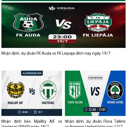
Nhận định, dự đoán FK Auda vs FK Liepaja đêm nay ngày 19/7
Nhận định kèo Mjallby AIF vs
Nhận định, dự đoán Flora Tallinn
Vasteras 00h00 ngày 18/7
vs Nomme United hôm nay 17/7