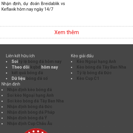
Nhận định, dự đoán Breidablik vs
Keflavik hôm nay ngày 14/7
Xem thêm
Liên kết hữu ích
Kèo giải đấu
Soi
tỷ lệ bóng đá hôm nay
Kèo Ngoại hạng Anh
Theo dõi
kqbd
hôm nay
Kèo bóng đá Tây Ban Nha
kết quả bóng đá
Tỷ lệ bóng đá Đức
Dữ liệu
bóng đá số
Kèo Cup C1
Nhận định
Nhận định kèo bóng đá
Soi kèo Ngoại hạng Anh
Soi kèo bóng đá Tây Ban Nha
Nhận định bóng đá Đức
Nhận định bóng đá Pháp
Nhận định bóng đá Ý
Nhận định Cup Châu Âu