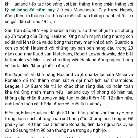
khi Haaland tiếp tục tỏa sáng với bàn thắng trong chiến thắng với
tỷ số bóng đá hôm nay
2-0 của Manchester City trước Napoli,
đồng thời trở thành cầu thủ cán mốc 50 bàn thắng nhanh nhất lịch
sử giải đấu chỉ sau 49 trận.
Sau trận đấu, HLV Pep Guardiola bày tỏ sự thán phục trước phong
độ ấn tượng của Erling Haaland. Ông nhấn mạnh rằng những con
số đã nói lên tất cả và đội bóng thật may mắn khi có anh. Guardiola
còn so sánh Haaland với những tay săn bàn hàng đầu trong 20
năm qua như Ruud van Nistelrooy, Robert Lewandowski, đặc biệt
là Ronaldo và Messi, và cho rằng việc Haaland đứng ngang hàng
với họ là điều “không thể tin được”.
Khi được hỏi về khả năng Haaland vượt qua kỷ lục của Messi và
Ronaldo để trở thành chân sút vĩ đại nhất lịch sử Champions
League, HLV Guardiola trả lời chắc chắn rằng điều đó hoàn toàn
khả thi. Ông nhấn mạnh nếu Haaland duy trì phong độ hiện tại,
không gặp chấn thương và tiếp tục thi đấu thêm 10–12 năm nữa,
anh hoàn toàn có thể đạt được cột mốc lịch sử này.
Hiện tại, Erling Haaland đã ghi 50 bàn thắng, bằng với Thierry Henry
trong danh sách những chân sút hàng đầu Champions League. Để
phá kỷ lục 140 bàn của Cristiano Ronaldo, tiền đạo người Na Uy sẽ
cần bổ sung thêm 90 bàn thắng nữa trong sự nghiệp.