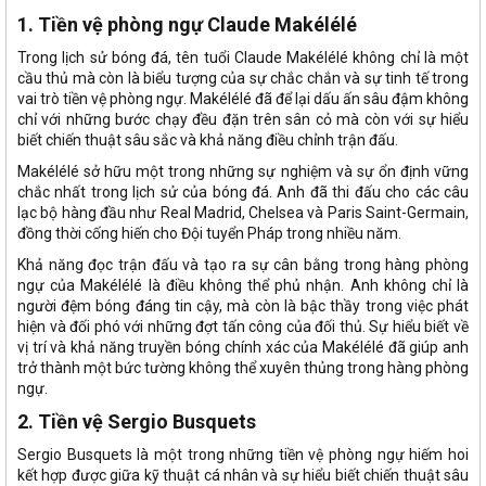
1. Tiền vệ phòng ngự Claude Makélélé
Trong lịch sử bóng đá, tên tuổi Claude Makélélé không chỉ là một
cầu thủ mà còn là biểu tượng của sự chắc chắn và sự tinh tế trong
vai trò tiền vệ phòng ngự. Makélélé đã để lại dấu ấn sâu đậm không
chỉ với những bước chạy đều đặn trên sân cỏ mà còn với sự hiểu
biết chiến thuật sâu sắc và khả năng điều chỉnh trận đấu.
Makélélé sở hữu một trong những sự nghiệm và sự ổn định vững
chắc nhất trong lịch sử của bóng đá. Anh đã thi đấu cho các câu
lạc bộ hàng đầu như Real Madrid, Chelsea và Paris Saint-Germain,
đồng thời cống hiến cho Đội tuyển Pháp trong nhiều năm.
Khả năng đọc trận đấu và tạo ra sự cân bằng trong hàng phòng
ngự của Makélélé là điều không thể phủ nhận. Anh không chỉ là
người đệm bóng đáng tin cậy, mà còn là bậc thầy trong việc phát
hiện và đối phó với những đợt tấn công của đối thủ. Sự hiểu biết về
vị trí và khả năng truyền bóng chính xác của Makélélé đã giúp anh
trở thành một bức tường không thể xuyên thủng trong hàng phòng
ngự.
2. Tiền vệ Sergio Busquets
Sergio Busquets là một trong những tiền vệ phòng ngự hiếm hoi
kết hợp được giữa kỹ thuật cá nhân và sự hiểu biết chiến thuật sâu