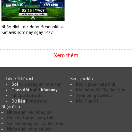
Nhận định, dự đoán Breidablik vs
Keflavik hôm nay ngày 14/7
Xem thêm
Liên kết hữu ích
Kèo giải đấu
Soi
tỷ lệ bóng đá hôm nay
Kèo Ngoại hạng Anh
Theo dõi
kqbd
hôm nay
Kèo bóng đá Tây Ban Nha
kết quả bóng đá
Tỷ lệ bóng đá Đức
Dữ liệu
bóng đá số
Kèo Cup C1
Nhận định
Nhận định kèo bóng đá
Soi kèo Ngoại hạng Anh
Soi kèo bóng đá Tây Ban Nha
Nhận định bóng đá Đức