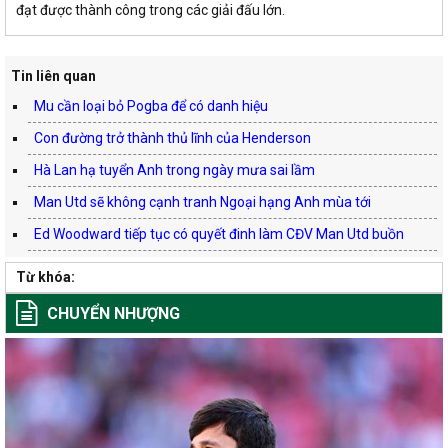
đạt được thành công trong các giải đấu lớn.
Tin liên quan
Mu cần loại bỏ Pogba để có danh hiệu
Con đường trở thành thủ lĩnh của Henderson
Hà Lan hạ tuyển Anh trong ngày mưa sai lầm
Man Utd sẽ không cạnh tranh Ngoại hạng Anh mùa tới
Ed Woodward tiếp tục có quyết đinh làm CĐV Man Utd buồn
Từ khóa:
CHUYỂN NHƯỢNG