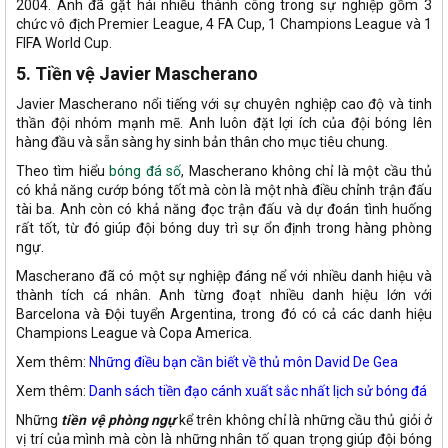
2004. Anh đã gặt hái nhiều thành công trong sự nghiệp gồm 3
chức vô địch Premier League, 4 FA Cup, 1 Champions League và 1
FIFA World Cup.
5. Tiền vệ Javier Mascherano
Javier Mascherano nổi tiếng với sự chuyên nghiệp cao độ và tinh
thần đội nhóm mạnh mẽ. Anh luôn đặt lợi ích của đội bóng lên
hàng đầu và sẵn sàng hy sinh bản thân cho mục tiêu chung.
Theo tìm hiểu
bóng đá số
, Mascherano không chỉ là một cầu thủ
có khả năng cướp bóng tốt mà còn là một nhà điều chỉnh trận đấu
tài ba. Anh còn có khả năng đọc trận đấu và dự đoán tình huống
rất tốt, từ đó giúp đội bóng duy trì sự ổn định trong hàng phòng
ngự.
Mascherano đã có một sự nghiệp đáng nể với nhiều danh hiệu và
thành tích cá nhân. Anh từng đoạt nhiều danh hiệu lớn với
Barcelona và Đội tuyển Argentina, trong đó có cả các danh hiệu
Champions League và Copa America.
Xem thêm:
Những điều bạn cần biết về thủ môn David De Gea
Xem thêm:
Danh sách tiền đạo cánh xuất sắc nhất lịch sử bóng đá
Những
tiền vệ phòng ngự
kể trên không chỉ là những cầu thủ giỏi ở
vị trí của mình mà còn là những nhân tố quan trọng giúp đội bóng