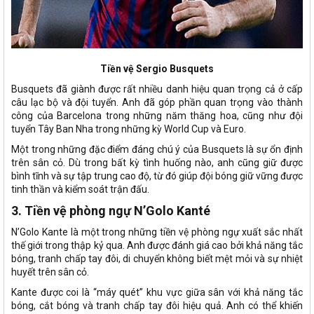
Tiền vệ Sergio Busquets
Busquets đã giành được rất nhiều danh hiệu quan trọng cả ở cấp
câu lạc bộ và đội tuyển. Anh đã góp phần quan trọng vào thành
công của Barcelona trong những năm thăng hoa, cũng như đội
tuyển Tây Ban Nha trong những kỳ World Cup và Euro.
Một trong những đặc điểm đáng chú ý của Busquets là sự ổn định
trên sân cỏ. Dù trong bất kỳ tình huống nào, anh cũng giữ được
bình tĩnh và sự tập trung cao độ, từ đó giúp đội bóng giữ vững được
tinh thần và kiểm soát trận đấu.
3. Tiền vệ phòng ngự N’Golo Kanté
N’Golo Kante là một trong những tiền vệ phòng ngự xuất sắc nhất
thế giới trong thập kỷ qua. Anh được đánh giá cao bởi khả năng tắc
bóng, tranh chấp tay đôi, di chuyển không biết mệt mỏi và sự nhiệt
huyết trên sân cỏ.
Kante được coi là “máy quét” khu vực giữa sân với khả năng tắc
bóng, cắt bóng và tranh chấp tay đôi hiệu quả. Anh có thể khiến